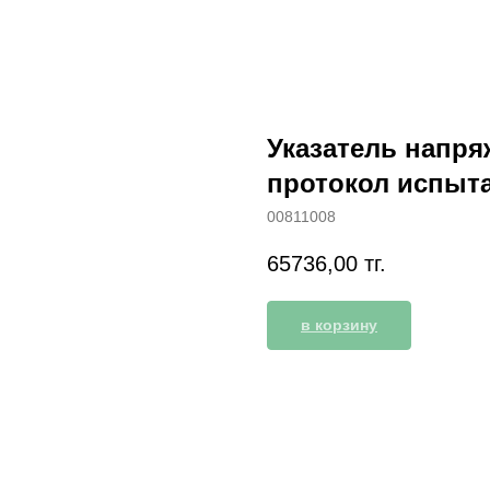
Указатель напря
протокол испыт
00811008
65736,00
тг.
в корзину